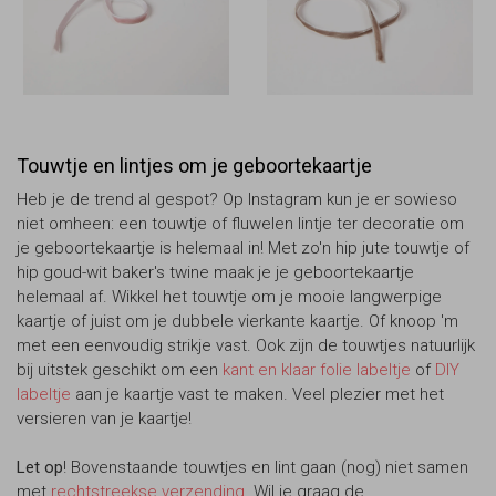
Touwtje en lintjes om je geboortekaartje
Heb je de trend al gespot? Op Instagram kun je er sowieso
niet omheen: een touwtje of fluwelen lintje ter decoratie om
je geboortekaartje is helemaal in! Met zo'n hip jute touwtje of
hip goud-wit baker's twine maak je je geboortekaartje
helemaal af. Wikkel het touwtje om je mooie langwerpige
kaartje of juist om je dubbele vierkante kaartje. Of knoop 'm
met een eenvoudig strikje vast. Ook zijn de touwtjes natuurlijk
bij uitstek geschikt om een
kant en klaar folie labeltje
of
DIY
labeltje
aan je kaartje vast te maken. Veel plezier met het
versieren van je kaartje!
Let op
! Bovenstaande touwtjes en lint gaan (nog) niet samen
met
rechtstreekse verzending
. Wil je graag de