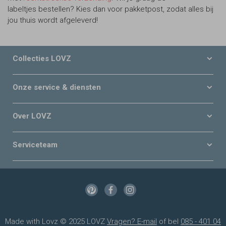
labeltjes bestellen? Kies dan voor pakketpost, zodat alles bij
jou thuis wordt afgeleverd!
Collecties LOVZ
Onze service & diensten
Over LOVZ
Serviceteam
Made with Lovz © 2025 LOVZ
Vragen? E-mail
of bel
085 - 401 04