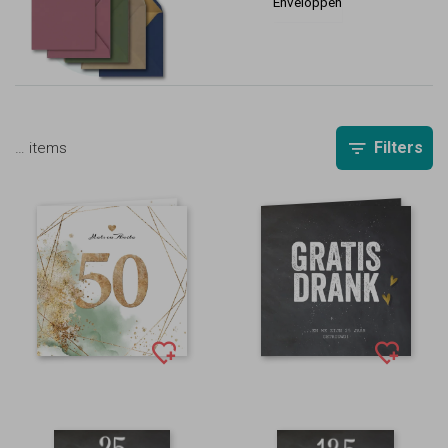
Enveloppen
Filters
…
items