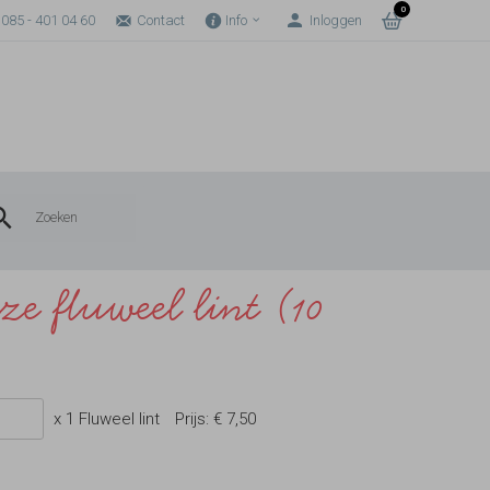
0
085 - 401 04 60
Contact
Info
Inloggen
e fluweel lint (10
x 1 Fluweel lint
Prijs:
€ 7,50