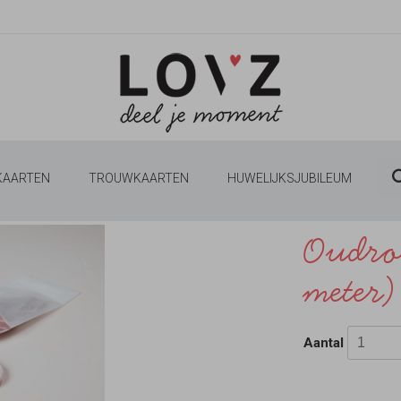
 KAARTEN
TROUWKAARTEN
HUWELIJKSJUBILEUM
Oudroz
meter)
Aantal