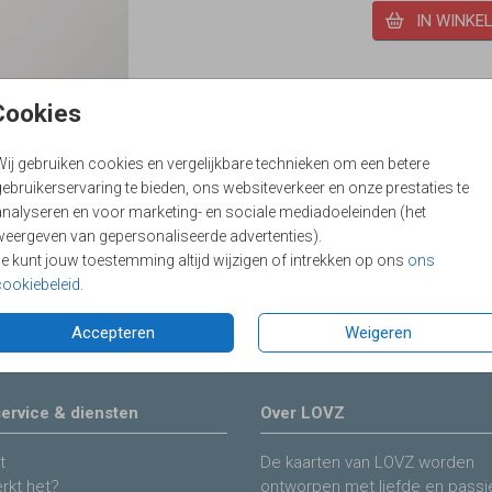
IN WINKE
Cookies
Wij gebruiken cookies en vergelijkbare technieken om een betere
ebruikerservaring te bieden, ons websiteverkeer en onze prestaties te
analyseren en voor marketing- en sociale mediadoeleinden (het
weergeven van gepersonaliseerde advertenties).
Je kunt jouw toestemming altijd wijzigen of intrekken op ons
ons
Prijs:
€ 7,5
cookiebeleid
.
uweel zit aan één zijde van het lint. Geschikt
Accepteren
Weigeren
ervice & diensten
Over LOVZ
t
De kaarten van LOVZ worden
rkt het?
ontworpen met liefde en passie