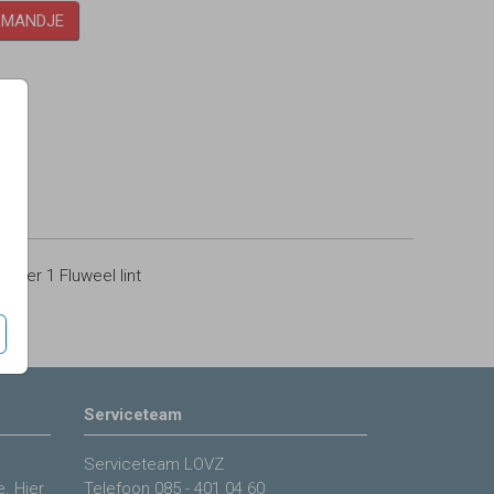
LMANDJE
0
per 1 Fluweel lint
Serviceteam
Serviceteam LOVZ
. Hier
Telefoon
085 - 401 04 60