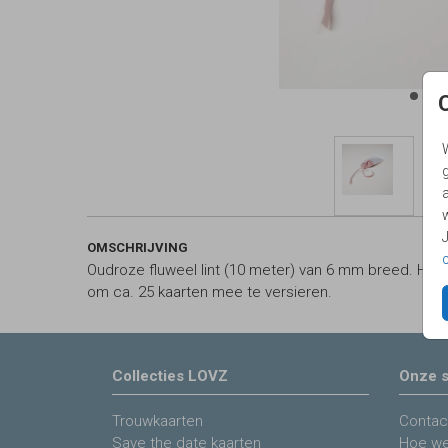
g
OMSCHRIJVING
Oudroze fluweel lint (10 meter) van 6 mm breed. Het fl
om ca. 25 kaarten mee te versieren.
Collecties LOVZ
Onze s
Trouwkaarten
Contac
Save the date kaarten
Hoe we