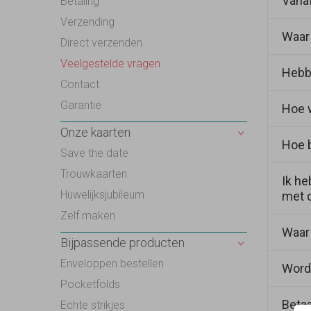
Vanaf
Betaling
Envel
folie
kom j
Verzending
Als j
Waar 
Vanaf
papie
Direct verzenden
klein
Veelgestelde vragen
Hebbe
Recht
lange
Contact
colle
Garantie
Hoe w
Ja, h
aanps
in Be
Onze kaarten
Hoe b
De en
postz
Save the date
enve
Trouwkaarten
Ik he
De kl
Huwelijksjubileum
met d
van d
Zelf maken
gemaa
Waar 
Het k
Bijpassende producten
natuu
Enveloppen bestellen
Word
Recht
veran
Pocketfolds
Betaa
Echte strikjes
Wij c