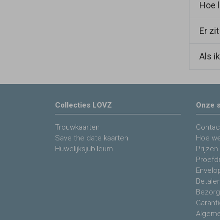
Hoe l
Het k
graag
bezor
aanta
vaker
Er zi
Zolan
onder
(kers
het m
Als i
Tekst
contr
Zonde
laten
geper
Collecties LOVZ
Onze s
je di
voora
Trouwkaarten
Contac
Wil j
Save the date kaarten
Hoe we
Huwelijksjubileum
Prijzen
Proefdr
Envelo
Betale
Bezorg
Garanti
Algeme