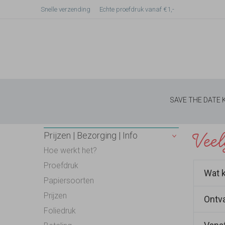
Snelle verzending
Echte proefdruk vanaf €1,-
SAVE THE DATE
Vee
Prijzen | Bezorging | Info
Hoe werkt het?
Proefdruk
Wat 
Papiersoorten
Prijzen
Ontva
Per a
Foliedruk
betaa