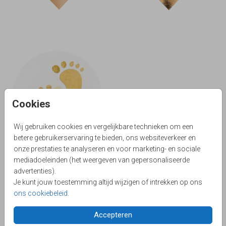
Cookies
Wij gebruiken cookies en vergelijkbare technieken om een
betere gebruikerservaring te bieden, ons websiteverkeer en
onze prestaties te analyseren en voor marketing- en sociale
mediadoeleinden (het weergeven van gepersonaliseerde
advertenties).
Sluitzegel voor op je envelop
Je kunt jouw toestemming altijd wijzigen of intrekken op ons
Wist je dat Nederlanders gemiddeld 75 geboortekaartjes
ons cookiebeleid
.
versturen? Dat maakt enveloppen plakken een behoorlijke
klus. Met deze mooie ontwerpen los je dit op een leuke en
Accepteren
snelle manier op. Wij hebben
sluitzegels
en
sluitzegels met