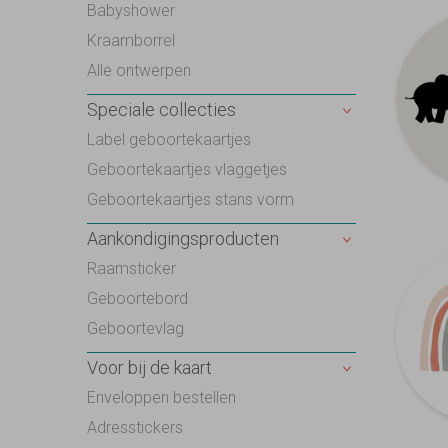
Babyshower
Kraamborrel
Alle ontwerpen
Speciale collecties
Label geboortekaartjes
Geboortekaartjes vlaggetjes
Geboortekaartjes stans vorm
Aankondigingsproducten
Raamsticker
Geboortebord
Geboortevlag
Voor bij de kaart
Enveloppen bestellen
Adresstickers