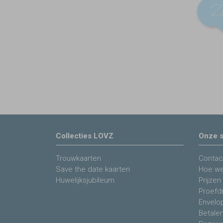
Collecties LOVZ
Onze s
Trouwkaarten
Contac
Save the date kaarten
Hoe we
Huwelijksjubileum
Prijzen
Proefdr
Envelo
Betale