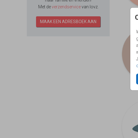
naar familie en vrienden!
Met de
verzendservice
van lovz.
MAAK EEN ADRESBOEK AAN
g