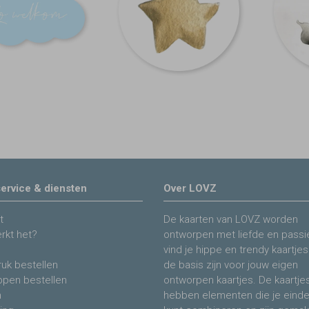
ervice & diensten
Over LOVZ
t
De kaarten van LOVZ worden
rkt het?
ontworpen met liefde en passie
vind je hippe en trendy kaartjes
uk bestellen
de basis zijn voor jouw eigen
ppen bestellen
ontworpen kaartjes. De kaartje
n
hebben elementen die je eind