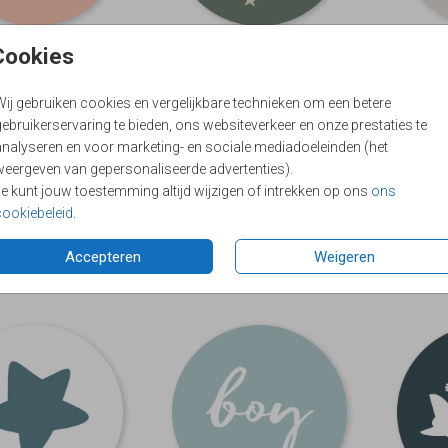
Cookies
FOLIE
FOLIE
Wij gebruiken cookies en vergelijkbare technieken om een betere
ebruikerservaring te bieden, ons websiteverkeer en onze prestaties te
analyseren en voor marketing- en sociale mediadoeleinden (het
weergeven van gepersonaliseerde advertenties).
Je kunt jouw toestemming altijd wijzigen of intrekken op ons
ons
cookiebeleid
.
Accepteren
Weigeren