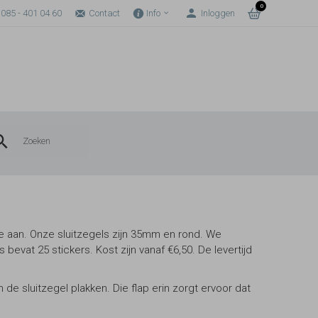
0
085 - 401 04 60
Contact
Info
Inloggen
ze aan. Onze sluitzegels zijn 35mm en rond. We
bevat 25 stickers. Kost zijn vanaf €6,50. De levertijd
n de sluitzegel plakken. Die flap erin zorgt ervoor dat