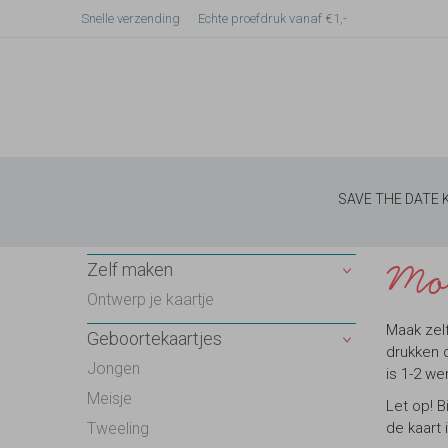
Snelle verzending
Echte proefdruk vanaf €1,-
SAVE THE DATE
Moo
Zelf maken
Ontwerp je kaartje
Maak zel
Geboortekaartjes
drukken d
Jongen
is 1-2 w
Meisje
Let op! B
Tweeling
de kaart 