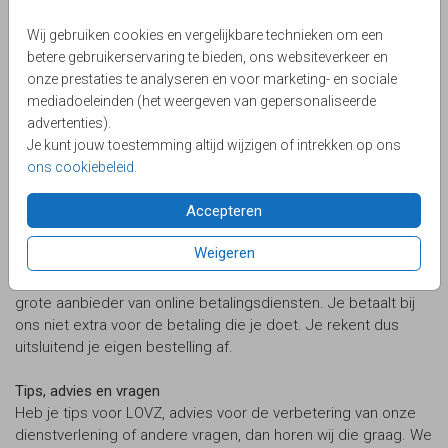
adres van de bestelling en de teksten die je zelf op de
Wij gebruiken cookies en vergelijkbare technieken om een
kaartjes hebt aangebracht. Voor deze onderdelen is LOVZ
betere gebruikerservaring te bieden, ons websiteverkeer en
niet verantwoordelijk.
onze prestaties te analyseren en voor marketing- en sociale
mediadoeleinden (het weergeven van gepersonaliseerde
Verzending en klachten over verzending
advertenties).
Meer informatie over verzending en klachten over verzending
Je kunt jouw toestemming altijd wijzigen of intrekken op ons
vind je op onze pagina over bezorging.
ons cookiebeleid
.
Veilig betalen
Accepteren
Op onze pagina over de betaalmogelijkheden vind je alle
informatie over de verschillende vormen van betalen. Voor de
Weigeren
afhandeling van de verschillende betalingen maakt LOVZ
gebruik van de diensten van Mollie - een gerenommeerde en
grote aanbieder van online betalingsdiensten. Je betaalt bij
ons niet extra voor de betaling die je doet. Je rekent dus
uitsluitend je eigen bestelling af.
Tips, advies en vragen
Heb je tips voor LOVZ, advies voor de verbetering van onze
dienstverlening of andere vragen, dan horen wij die graag. We