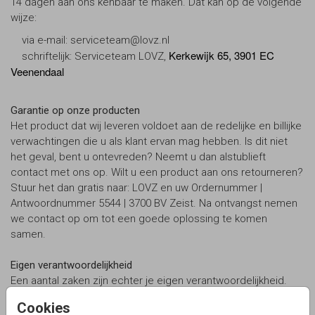
14 dagen aan ons kenbaar te maken. Dat kan op de volgende
wijze:
via e-mail: serviceteam@lovz.nl
Kerkewijk 65, 3901 EC
schriftelijk: Serviceteam LOVZ,
Veenendaal
Garantie op onze producten
Het product dat wij leveren voldoet aan de redelijke en billijke
verwachtingen die u als klant ervan mag hebben. Is dit niet
het geval, bent u ontevreden? Neemt u dan alstublieft
contact met ons op. Wilt u een product aan ons retourneren?
Stuur het dan gratis naar: LOVZ en uw Ordernummer |
Antwoordnummer 5544 | 3700 BV Zeist. Na ontvangst nemen
we contact op om tot een goede oplossing te komen
samen.
Eigen verantwoordelijkheid
Een aantal zaken zijn echter je eigen verantwoordelijkheid.
Daarmee bedoelen we de kwaliteit van de eventuele foto of
Cookies
beeldmateriaal dat je zelf hebt geupload, de juistheid van het