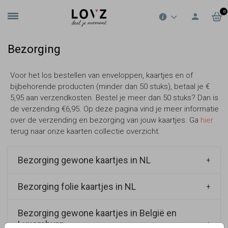
0
Bezorging
Voor het los bestellen van enveloppen, kaartjes en of
bijbehorende producten (minder dan 50 stuks), betaal je €
5,95 aan verzendkosten. Bestel je meer dan 50 stuks? Dan is
de verzending €6,95. Op deze pagina vind je meer informatie
over de verzending en bezorging van jouw kaartjes. Ga
hier
terug naar onze kaarten collectie overzicht.
Bezorging gewone kaartjes in NL
Bezorging folie kaartjes in NL
Bestellingen tot 20 stuks
Deze bestellingen passen door de brievenbus.
Bezorging gewone kaartjes in België en
Proefbestellingen
Kaarten besteld op maandag tot en met vrijdag
Luxemburg