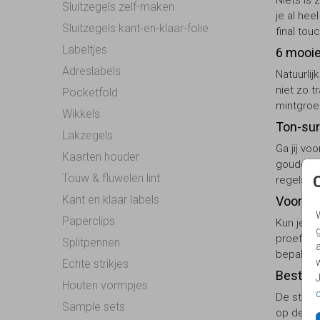
Niets is 
Sluitzegels zelf-maken
je al hee
Sluitzegels kant-en-klaar-folie
final touc
Labeltjes
6 mooie
Adreslabels
Natuurli
niet zo tr
Pocketfold
mintgroe
Wikkels
Ton-sur
Lakzegels
Ga jij vo
Kaarten houder
gouden st
Touw & fluwelen lint
regels en
Kant en klaar labels
Voorbee
Paperclips
Kun je ni
g
proefdru
Splitpennen
bepalen w
Echte strikjes
Bestel d
Houten vormpjes
De strikj
Sample sets
op de geb