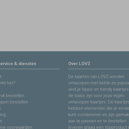
ervice & diensten
Over LOVZ
t
De kaarten van LOVZ worden
rkt het?
ontworpen met liefde en passie
vind je hippe en trendy kaartjes
uk bestellen
de basis zijn voor jouw eigen
ppen bestellen
ontworpen kaartjes. De kaartje
n
hebben elementen die je eind
ing
kunt combineren en zijn gemakk
e
aan te passen en te bestellen. 
ne voorwaarden
leveren graag een topproduct