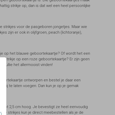
worpen geboortekaartje is. Die geboortekaartjes maak
hattig strikje op, dan is dat wel een heel persoonlijke
we strikjes voor de pasgeboren jongetjes. Maar wie
kjes zijn er ook in olijfgroen, peach (lichtoranje),
trikje op het blauwe geboortekaartje? Of wordt het een
en strikje op een roze geboortekaartje? Er zijn geen
t jullie het allermooist vinden!
eboortekaartje ontworpen en bestel je daar een
erbij te laten voegen. Dan kun je op je gemak
 2,0 tot 2,5 cm hoog. Je bevestigt ze heel eenvoudig
 De strikjes kun je direct meebestellen als je de