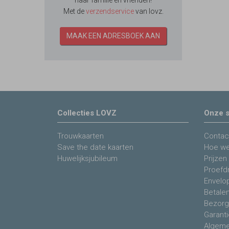
naar familie en vrienden!
Met de
verzendservice
van lovz.
MAAK EEN ADRESBOEK AAN
Collecties LOVZ
Onze s
Trouwkaarten
Contac
Save the date kaarten
Hoe we
Huwelijksjubileum
Prijzen
Proefdr
Envelo
Betale
Bezorg
Garanti
Algeme