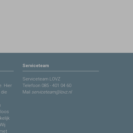
Serviceteam
Serviceteam LOVZ
. Hier
Telefoon
085 - 401 04 60
 die
Mail
serviceteam@lovz.nl
s
eloos
elijk
Wij
 met