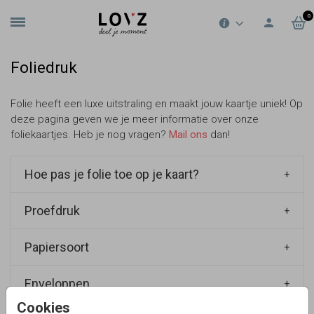
0
Foliedruk
Folie heeft een luxe uitstraling en maakt jouw kaartje uniek! Op
deze pagina geven we je meer informatie over onze
foliekaartjes. Heb je nog vragen?
Mail ons
dan!
Hoe pas je folie toe op je kaart?
Proefdruk
Kies een kaart uit onze speciale collecties
met
foliedruk om te bewerken.
Je herkent de folie
Papiersoort
De eerste proefdruk met echt goudfolie,
elementen aan de glinstering
. Je kunt een
roséfolie, koperfolie of zilverfolie kost € 2,50. Na
element ook selecteren, ga vervolgens met je
Enveloppen
We hebben twee speciaal geselecteerde
het ontwerpen van de kaart kan je een proefdruk
cursor over het kleurenpallet en er verschijnt een
papiersoorten voor foliedruk.
Coated karton
-
aanvragen. Je ontvangt hierbij een setje met alle
Cookies
tekstballon met de tekst .'goud folie' of 'zilver