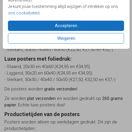
We bieden 3 soorten posters aan: een collectie mét folie,
Je kunt jouw toestemming altijd wijzigen of intrekken op ons
een collectie zonder folie en een poster in de stijl van je
ons cookiebeleid
.
kaartje. We hebben de volgende formaten:
Accepteren
Full-color posters:
- Staand, 20x30 en 40x60 (€19,95 en €29,95)
Weigeren
- Liggend, 30x20 en 60x40 (€19,95 en €29,95)
- Vierkant, 30x30 /40x40 /50x50 (€22,50, €27,50 en €32,-)
Luxe posters met foliedruk:
- Staand, 20x30 en 40x60 (€24,95 en €34,95)
- Liggend, 30x20 en 60x40 (€24,95 en €34,95)
- Vierkant, 30x30 / 40x40 / 50x50 (€27,50, €32,50 en €37,-)
De posters worden
gratis verzonden
!
Ze worden
plat verzonden
en worden gedrukt op
260 grams
papier.
Echte luxe posters dus!
Productietijden van de posters
Posters worden alleen op werkdagen gedrukt. Dit zijn de
productietijden: