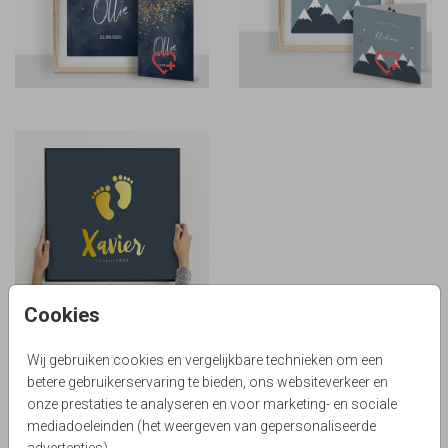
Cookies
GOUDFOLIE
Wij gebruiken cookies en vergelijkbare technieken om een
betere gebruikerservaring te bieden, ons websiteverkeer en
onze prestaties te analyseren en voor marketing- en sociale
Poster maken van geboortekaartje voor
mediadoeleinden (het weergeven van gepersonaliseerde
kinderkamer
advertenties).