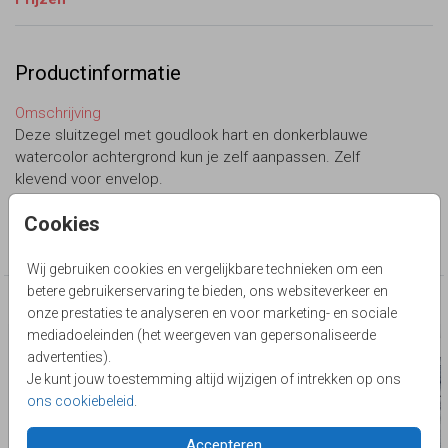
Productinformatie
Omschrijving
Deze sluitzegel met goudlook hart en donkerblauwe
watercolor achtergrond kun je zelf aanpassen. Zelf
klevend voor envelop.
Cookies
Collectie
Sluitzegel zelf maken
Wij gebruiken cookies en vergelijkbare technieken om een
betere gebruikerservaring te bieden, ons websiteverkeer en
Deze producten zijn wellicht ook iets voor je
onze prestaties te analyseren en voor marketing- en sociale
mediadoeleinden (het weergeven van gepersonaliseerde
advertenties).
Je kunt jouw toestemming altijd wijzigen of intrekken op ons
ons cookiebeleid
.
Accepteren