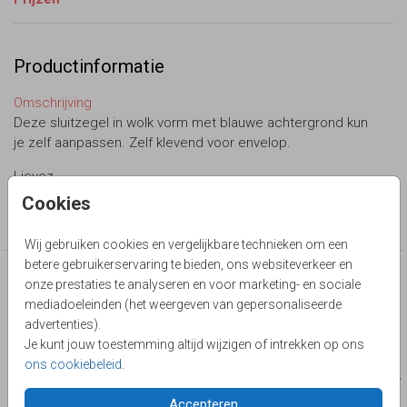
Productinformatie
Omschrijving
Deze sluitzegel in wolk vorm met blauwe achtergrond kun
je zelf aanpassen. Zelf klevend voor envelop.
Lievez
Cookies
Collectie
Sluitzegel zelf maken
Wij gebruiken cookies en vergelijkbare technieken om een
betere gebruikerservaring te bieden, ons websiteverkeer en
Deze producten zijn wellicht ook iets voor je
onze prestaties te analyseren en voor marketing- en sociale
mediadoeleinden (het weergeven van gepersonaliseerde
advertenties).
Je kunt jouw toestemming altijd wijzigen of intrekken op ons
ons cookiebeleid
.
Accepteren