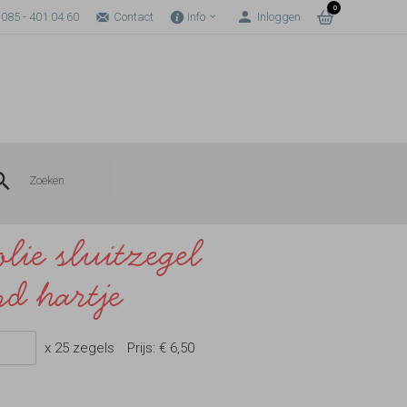
0
085 - 401 04 60
Contact
Info
Inloggen
lie sluitzegel
nd hartje
x 25 zegels
Prijs:
€ 6,50