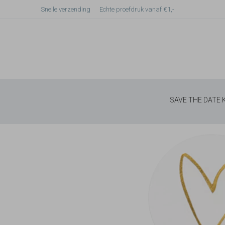
Snelle verzending
Echte proefdruk vanaf €1,-
SAVE THE DATE