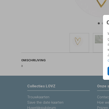
g
OMSCHRIJVING
x
Collecties LOVZ
Onze s
Trouwkaarten
Contac
Save the date kaarten
Hoe we
Huwelijksjubileum
Prijzen