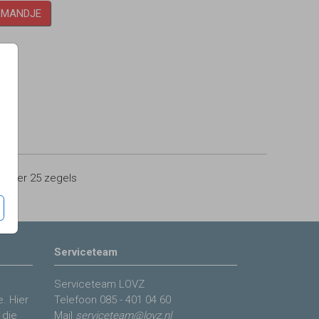
LMANDJE
0
per 25 zegels
Serviceteam
Serviceteam LOVZ
. Hier
Telefoon
085 - 401 04 60
 die
Mail
serviceteam@lovz.nl