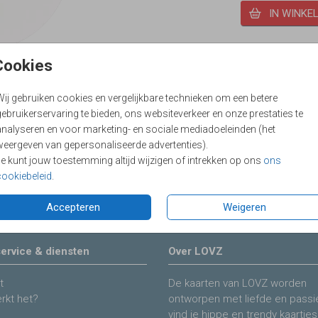
IN WINKE
Cookies
Wij gebruiken cookies en vergelijkbare technieken om een betere
ebruikerservaring te bieden, ons websiteverkeer en onze prestaties te
analyseren en voor marketing- en sociale mediadoeleinden (het
weergeven van gepersonaliseerde advertenties).
Je kunt jouw toestemming altijd wijzigen of intrekken op ons
ons
Prijs:
€ 6,5
cookiebeleid
.
Accepteren
Weigeren
ervice & diensten
Over LOVZ
t
De kaarten van LOVZ worden
rkt het?
ontworpen met liefde en passie
vind je hippe en trendy kaartjes