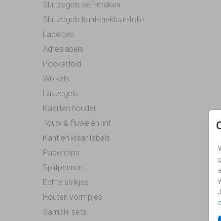
Sluitzegels zelf-maken
Sluitzegels kant-en-klaar-folie
Labeltjes
Adreslabels
Pocketfold
Wikkels
Lakzegels
Kaarten houder
Touw & fluwelen lint
Kant en klaar labels
Paperclips
g
Splitpennen
Echte strikjes
Houten vormpjes
Sample sets