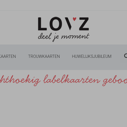
 KAARTEN
TROUWKAARTEN
HUWELIJKSJUBILEUM
hthoekig labelkaarten gebo