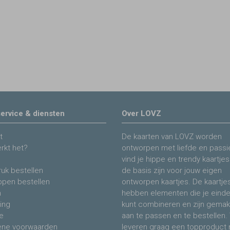
ervice & diensten
Over LOVZ
t
De kaarten van LOVZ worden
rkt het?
ontworpen met liefde en passie
vind je hippe en trendy kaartjes
uk bestellen
de basis zijn voor jouw eigen
ppen bestellen
ontworpen kaartjes. De kaartje
n
hebben elementen die je eind
ing
kunt combineren en zijn gemakk
e
aan te passen en te bestellen. 
ne voorwaarden
leveren graag een topproduct