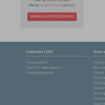
naar familie en vrienden!
Met de
verzendservice
van lovz.
MAAK EEN ADRESBOEK AAN
Collecties LOVZ
Onze s
Trouwkaarten
Contac
Save the date kaarten
Hoe we
Huwelijksjubileum
Prijzen
Proefdr
Envelo
Betale
Bezorg
Garanti
Algeme