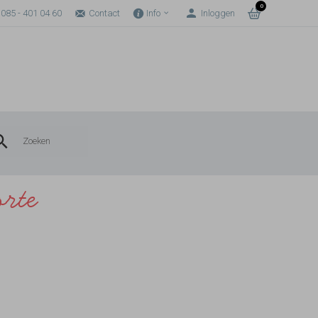
0
085 - 401 04 60
Contact
Info
Inloggen
orte