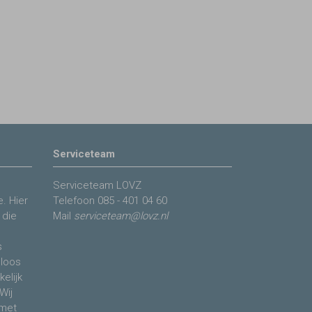
Serviceteam
Serviceteam LOVZ
. Hier
Telefoon
085 - 401 04 60
 die
Mail
serviceteam@lovz.nl
s
eloos
elijk
Wij
 met