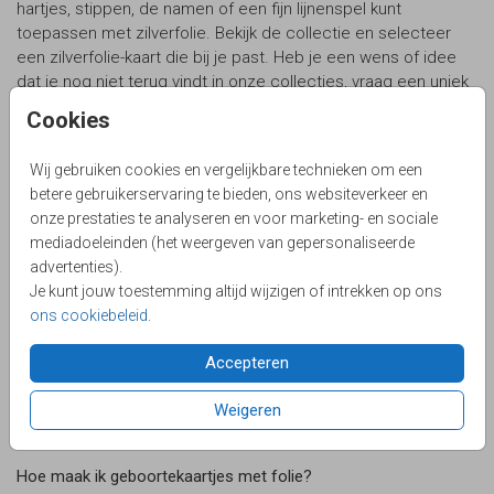
hartjes, stippen, de namen of een fijn lijnenspel kunt
toepassen met zilverfolie. Bekijk de collectie en selecteer
een zilverfolie-kaart die bij je past. Heb je een wens of idee
dat je nog niet terug vindt in onze collecties, vraag een uniek
ontwerp op maat aan.
Cookies
Koperfolie op je geboortekaartjes
Wij gebruiken cookies en vergelijkbare technieken om een
Opzoek naar een geboortekaartje met folie en wil je net iets
betere gebruikerservaring te bieden, ons websiteverkeer en
anders dan anders? Kies dan voor een geboortekaartje met
onze prestaties te analyseren en voor marketing- en sociale
koperfolie. Koperfolie is naast hip ook nog eens uniek, bij
mediadoeleinden (het weergeven van gepersonaliseerde
sommige ontwerpen komt deze met koperfolie beter tot zijn
advertenties).
recht. Je kunt verschillende elementen in koperfolie laten
Je kunt jouw toestemming altijd wijzigen of intrekken op ons
drukken. Denk bijvoorbeeld aan teksten en sterretjes.
ons cookiebeleid
.
Kraamborrel kaartjes maken met goudfolie
Accepteren
Uniek bij LOVZ is dat je zelf in de editor je kaartje kan voorzien
van foliedruk! Wij hebben een speciale collectie klaargezet.
Weigeren
De highlights zijn voorzien van folie. Je kan deze gemakkelijk
omkleuren naar zilverfolie of koperfolie.
Hoe maak ik geboortekaartjes met folie?