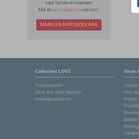
naar familie en vrienden!
Met de
verzendservice
van lovz.
MAAK EEN ADRESBOEK AAN
Collecties LOVZ
Onze s
Trouwkaarten
Contac
Save the date kaarten
Hoe we
Huwelijksjubileum
Prijzen
Proefdr
Envelo
Betale
Bezorg
Garanti