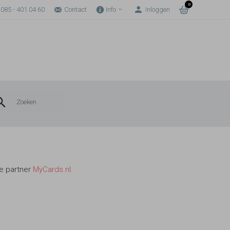
0
085 - 401 04 60
Contact
Info
Inloggen
e partner
MyCards.nl.