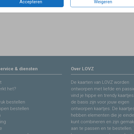
Accepteren
Weigeren
ervice & diensten
Over LOVZ
t
De kaarten van LOVZ worden
rkt het?
ontworpen met liefde en passie
vind je hippe en trendy kaartjes
uk bestellen
de basis zijn voor jouw eigen
ppen bestellen
ontworpen kaartjes. De kaartje
n
hebben elementen die je eind
ing
kunt combineren en zijn gemakk
e
aan te passen en te bestellen. 