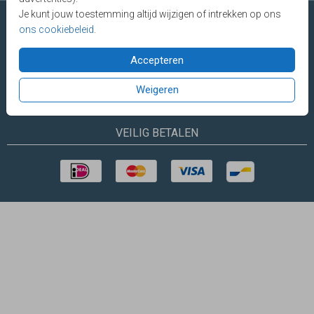
Je kunt jouw toestemming altijd wijzigen of intrekken op ons
ons cookiebeleid
.
Accepteren
Made with Lovz © 2025 LOVZ
Vragen? E-mail
of bel
085 - 401 04
60
(werkdagen tot 18.00 uur)
Weigeren
VEILIG BETALEN