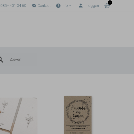
0
085 - 401 04 60
Contact
Info
Inloggen