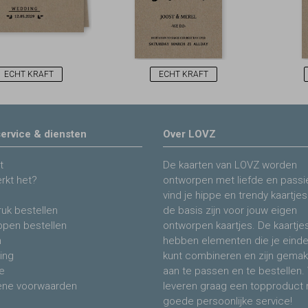
ECHT KRAFT
ECHT KRAFT
ervice & diensten
Over LOVZ
t
De kaarten van LOVZ worden
rkt het?
ontworpen met liefde en passie
vind je hippe en trendy kaartjes
uk bestellen
de basis zijn voor jouw eigen
ppen bestellen
ontworpen kaartjes. De kaartje
n
hebben elementen die je eind
ing
kunt combineren en zijn gemakk
e
aan te passen en te bestellen. 
ne voorwaarden
leveren graag een topproduct
goede persoonlijke service!