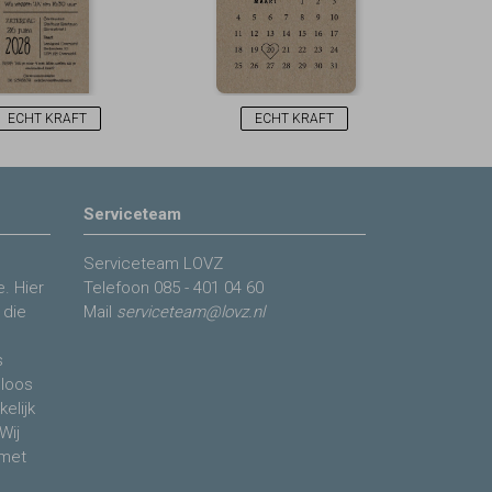
ECHT KRAFT
ECHT KRAFT
Serviceteam
Serviceteam LOVZ
. Hier
Telefoon
085 - 401 04 60
 die
Mail
serviceteam@lovz.nl
s
eloos
elijk
Wij
 met