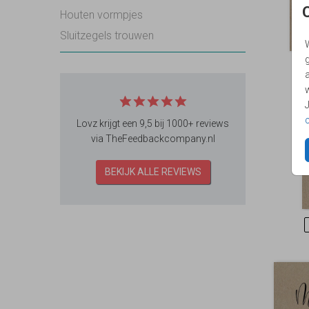
Houten vormpjes
Sluitzegels trouwen
g
Lovz krijgt een 9,5 bij 1000+ reviews
via TheFeedbackcompany.nl
BEKIJK ALLE REVIEWS