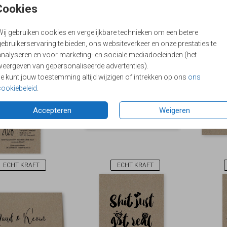
Cookies
Wij gebruiken cookies en vergelijkbare technieken om een betere
ebruikerservaring te bieden, ons websiteverkeer en onze prestaties te
ECHT KRAFT
ECHT KRAFT
analyseren en voor marketing- en sociale mediadoeleinden (het
weergeven van gepersonaliseerde advertenties).
Je kunt jouw toestemming altijd wijzigen of intrekken op ons
ons
cookiebeleid
.
Accepteren
Weigeren
ECHT KRAFT
ECHT KRAFT