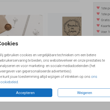
1ste p
1ste p
Gratis
Kaarte
Voor 1
*m.u.v. 
Cookies
Wij gebruiken cookies en vergelijkbare technieken om een betere
/
9.4
ebruikerservaring te bieden, ons websiteverkeer en onze prestaties te
analyseren en voor marketing- en sociale mediadoeleinden (het
weergeven van gepersonaliseerde advertenties).
Je kunt jouw toestemming altijd wijzigen of intrekken op ons
ons
cookiebeleid
.
Accepteren
Weigeren
Formaten