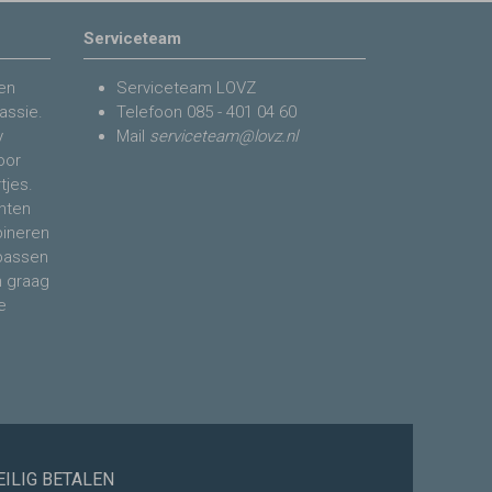
Serviceteam
en
Serviceteam LOVZ
assie.
Telefoon
085 - 401 04 60
y
Mail
serviceteam@lovz.nl
voor
tjes.
nten
bineren
 passen
n graag
e
EILIG BETALEN