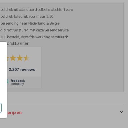
roefdruk uit standaard collectie slechts 1 euro
roefdruk foliedruk voor maar 2,50
 verzending naar Nederland & België
n direct versturen met onze verzendservice
8:00 besteld, dezelfde werkdag verstuurd*
foliedrukkaarten
10
2.207 reviews
 en prijzen