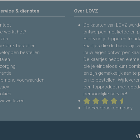
ervice & diensten
Over LOVZ
ntact
De kaarten van LOVZ word
e werkt het?
ontworpen met liefde en p
jzen
Hier vind je hippe en trend
oefdruk bestellen
kaartjes die de basis zijn 
veloppen bestellen
jouw eigen ontworpen kaar
talen
De kaartjes hebben eleme
zorging
die je eindeloos kunt com
rantie
en zijn gemakkelijk aan te
gemene voorwaarden
en te bestellen. Wij levere
ivacy
een topproduct met goed
okies
persoonlijke service!
views lezen
TheFeedbackcompany
V