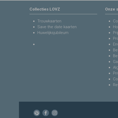
Collecties LOVZ
Onze s
Trouwkaarten
Co
Save the date kaarten
Ho
Huwelijksjubileum
Pri
Pr
En
Be
Be
Ga
Al
Pr
Co
Re