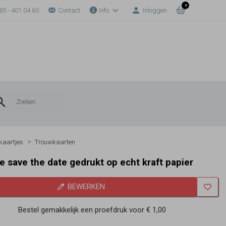
0
85 - 401 04 60
Contact
Info
Inloggen
 kaartjes
Trouwkaarten
 save the date gedrukt op echt kraft papier
BEWERKEN
Bestel gemakkelijk een proefdruk voor
€ 1,00