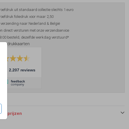
roefdruk uit standaard collectie slechts 1 euro
roefdruk foliedruk voor maar 2,50
 verzending naar Nederland & België
n direct versturen met onze verzendservice
8:00 besteld, dezelfde werkdag verstuurd*
foliedrukkaarten
10
2.207 reviews
 en prijzen