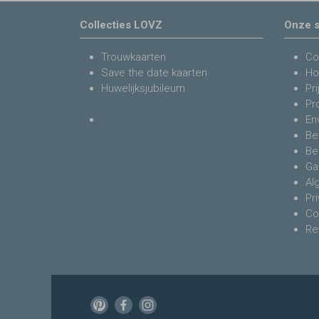
Collecties LOVZ
Onze s
Trouwkaarten
Co
Save the date kaarten
Ho
Huwelijksjubileum
Pri
Pr
En
Be
Be
Ga
Al
Pr
Co
Re