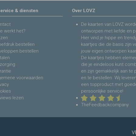
ervice & diensten
Over LOVZ
ntact
De kaarten van LOVZ word
e werkt het?
ontworpen met liefde en p
jzen
Hier vind je hippe en trend
oefdruk bestellen
kaartjes die de basis zijn 
veloppen bestellen
jouw eigen ontworpen kaar
talen
De kaartjes hebben eleme
zorging
die je eindeloos kunt com
rantie
en zijn gemakkelijk aan te
gemene voorwaarden
en te bestellen. Wij levere
ivacy
een topproduct met goed
okies
persoonlijke service!
views lezen
TheFeedbackcompany
V