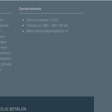
Serviceteam
en
Serviceteam LOVZ
assie.
Telefoon
085 - 401 04 60
y
Mail
serviceteam@lovz.nl
voor
tjes.
nten
bineren
 passen
n graag
e
EILIG BETALEN