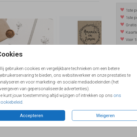
1ste p
1ste p
Gratis
Kaarte
Voor 1
*m.u.v. 
Cookies
Wij gebruiken cookies en vergelijkbare technieken om een betere
/
9.4
ebruikerservaring te bieden, ons websiteverkeer en onze prestaties te
analyseren en voor marketing- en sociale mediadoeleinden (het
weergeven van gepersonaliseerde advertenties).
Je kunt jouw toestemming altijd wijzigen of intrekken op ons
ons
cookiebeleid
.
Accepteren
Weigeren
Formaten