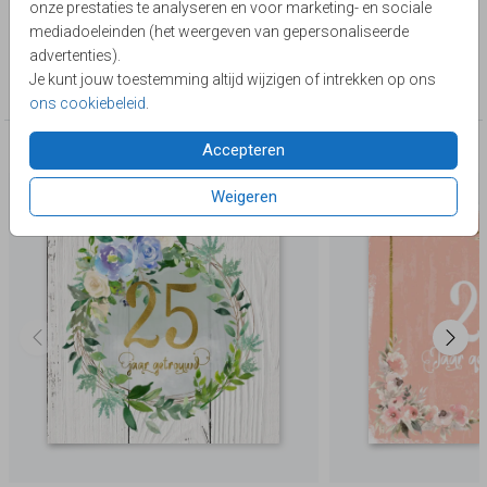
onze prestaties te analyseren en voor marketing- en sociale
Lievez
mediadoeleinden (het weergeven van gepersonaliseerde
advertenties).
Collectie
Je kunt jouw toestemming altijd wijzigen of intrekken op ons
25 jaar getrouwd
ons cookiebeleid
.
Accepteren
Deze producten zijn wellicht ook iets voor je
Weigeren