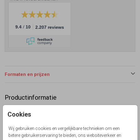
/
9.4
10
2.207 reviews
Formaten en prijzen
Productinformatie
Omschrijving
Cookies
Hippe stoere uitnodiging voor jou 25 jarig
huwelijksjubileum? Trendy jubileumkaart in grijs wit met
Wij gebruiken cookies en vergelijkbare technieken om een
goudkleurige trouw elementen. Sierletters en
betere gebruikerservaring te bieden, ons websiteverkeer en
voorbeeldtekst. Zelf maken