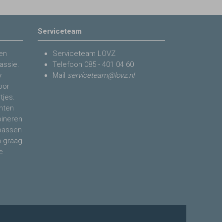
Serviceteam
en
Serviceteam LOVZ
assie.
Telefoon
085 - 401 04 60
y
Mail
serviceteam@lovz.nl
voor
tjes.
nten
bineren
 passen
n graag
e