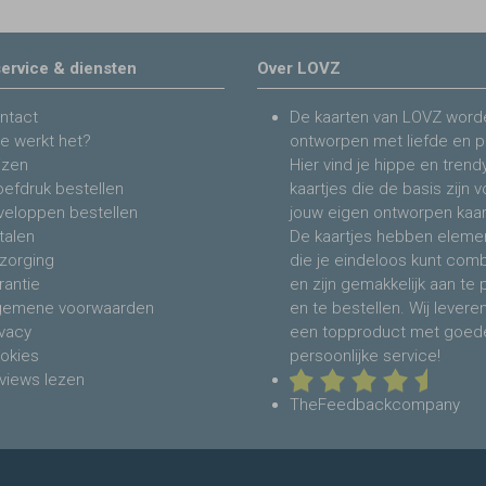
ervice & diensten
Over LOVZ
ntact
De kaarten van LOVZ word
e werkt het?
ontworpen met liefde en p
jzen
Hier vind je hippe en trend
oefdruk bestellen
kaartjes die de basis zijn 
veloppen bestellen
jouw eigen ontworpen kaar
talen
De kaartjes hebben eleme
zorging
die je eindeloos kunt com
rantie
en zijn gemakkelijk aan te
gemene voorwaarden
en te bestellen. Wij levere
ivacy
een topproduct met goed
okies
persoonlijke service!
views lezen
TheFeedbackcompany