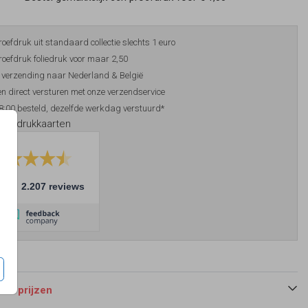
roefdruk uit standaard collectie slechts 1 euro
roefdruk foliedruk voor maar 2,50
 verzending naar Nederland & België
n direct versturen met onze verzendservice
8:00 besteld, dezelfde werkdag verstuurd*
foliedrukkaarten
10
2.207 reviews
 en prijzen