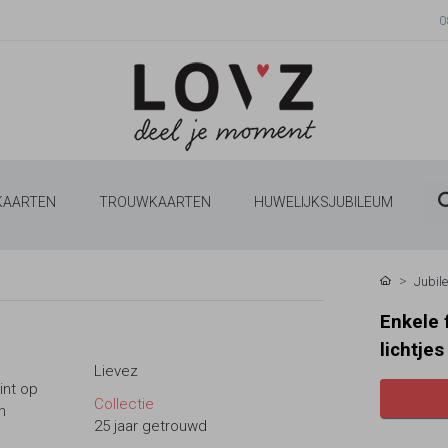
0
 KAARTEN
TROUWKAARTEN
HUWELIJKSJUBILEUM
Jubil
Enkele 
lichtjes
Lievez
int op
Collectie
n
25 jaar getrouwd