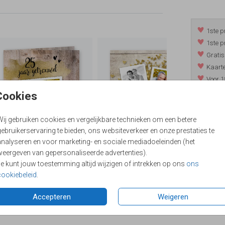
1ste p
1ste p
Gratis
Kaarte
Voor 1
*m.u.v. 
Cookies
Wij gebruiken cookies en vergelijkbare technieken om een betere
ebruikerservaring te bieden, ons websiteverkeer en onze prestaties te
/
9.4
analyseren en voor marketing- en sociale mediadoeleinden (het
weergeven van gepersonaliseerde advertenties).
Je kunt jouw toestemming altijd wijzigen of intrekken op ons
ons
cookiebeleid
.
Accepteren
Weigeren
Formaten