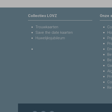
Collecties LOVZ
Onze s
Trouwkaarten
Co
Save the date kaarten
Ho
Huwelijksjubileum
Pri
Pr
En
Be
Be
Ga
Al
Pr
Co
Re