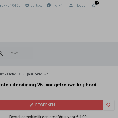
0
85 - 401 04 60
Contact
Info
Inloggen
eumkaarten
25 jaar getrouwd
foto uitnodiging 25 jaar getrouwd krijtbord
BEWERKEN
Bestel gemakkelijk een proefdruk voor
€ 1,00