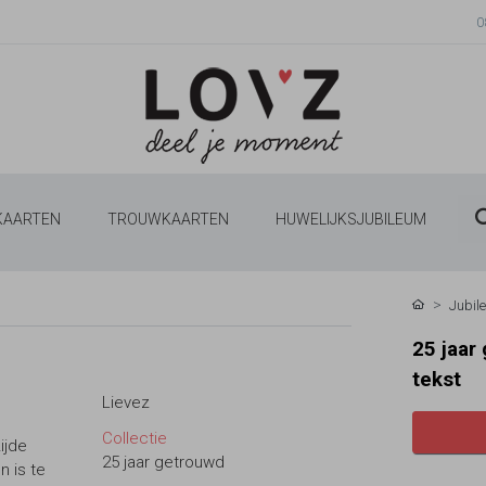
0
 KAARTEN
TROUWKAARTEN
HUWELIJKSJUBILEUM
Jubil
25 jaar
tekst
Lievez
Collectie
ijde
25 jaar getrouwd
n is te