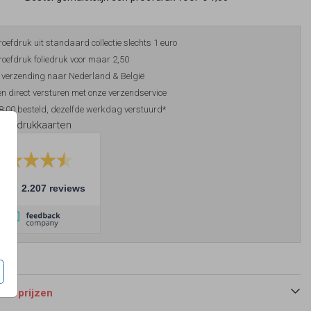
roefdruk uit standaard collectie slechts 1 euro
roefdruk foliedruk voor maar 2,50
 verzending naar Nederland & België
n direct versturen met onze verzendservice
8:00 besteld, dezelfde werkdag verstuurd*
foliedrukkaarten
10
2.207 reviews
 en prijzen