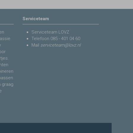
Serviceteam
en
Serviceteam LOVZ
assie.
Telefoon
085 - 401 04 60
y
Mail
serviceteam@lovz.nl
voor
tjes.
nten
bineren
 passen
n graag
e