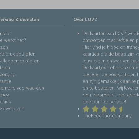
ervice & diensten
Over LOVZ
ntact
De kaarten van LOVZ word
e werkt het?
ontworpen met liefde en p
jzen
Hier vind je hippe en trend
oefdruk bestellen
kaartjes die de basis zijn 
veloppen bestellen
jouw eigen ontworpen kaar
talen
De kaartjes hebben eleme
zorging
die je eindeloos kunt com
rantie
en zijn gemakkelijk aan te
gemene voorwaarden
en te bestellen. Wij levere
ivacy
een topproduct met goed
okies
persoonlijke service!
views lezen
TheFeedbackcompany