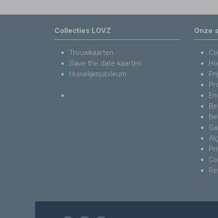
Collecties LOVZ
Onze s
Trouwkaarten
Co
Save the date kaarten
Ho
Huwelijksjubileum
Pri
Pr
En
Be
Be
Ga
Al
Pr
Co
Re