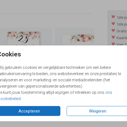
1ste p
1ste p
Gratis
Kaarte
Voor 1
*m.u.v. 
Cookies
Wij gebruiken cookies en vergelijkbare technieken om een betere
ebruikerservaring te bieden, ons websiteverkeer en onze prestaties te
/
9.4
analyseren en voor marketing- en sociale mediadoeleinden (het
weergeven van gepersonaliseerde advertenties).
Je kunt jouw toestemming altijd wijzigen of intrekken op ons
ons
cookiebeleid
.
Accepteren
Weigeren
Formaten