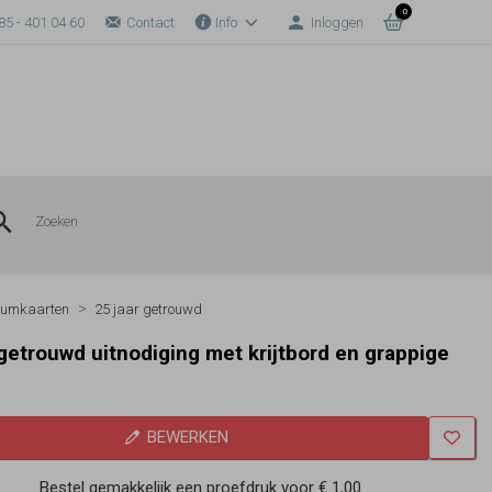
0
85 - 401 04 60
Contact
Info
Inloggen
eumkaarten
25 jaar getrouwd
 getrouwd uitnodiging met krijtbord en grappige
BEWERKEN
Bestel gemakkelijk een proefdruk voor
€ 1,00