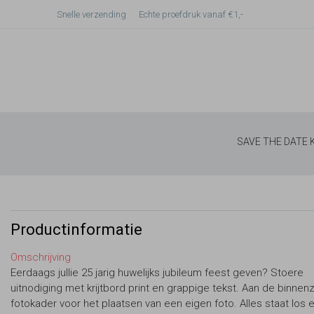
Snelle verzending
Echte proefdruk vanaf €1,-
SAVE THE DATE
Productinformatie
Omschrijving
Eerdaags jullie 25 jarig huwelijks jubileum feest geven? Stoere
uitnodiging met krijtbord print en grappige tekst. Aan de binnenz
fotokader voor het plaatsen van een eigen foto. Alles staat los e