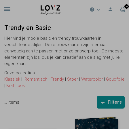
0
Trendy en Basic
Hier vind je mooie basic en trendy trouwkaarten in
verschillende stijlen. Deze trouwkaarten zijn allemaal
eenvoudig aan te passen met onze ontwerp-tool. De meeste
elementen zijn los, dus je kan creatief aan de slag met jullie
eigen kaart.
Onze collecties:
Klassiek
|
Romantisch
|
Trendy
|
Stoer
|
Watercolor
|
Goudfolie
|
Kraft look
Filters
…
items