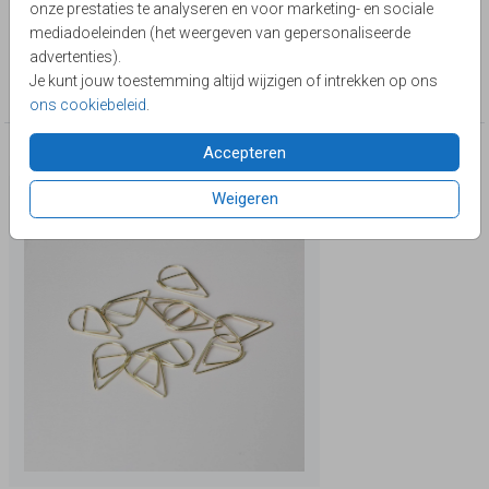
zelf in elkaar.
onze prestaties te analyseren en voor marketing- en sociale
JilleJille
mediadoeleinden (het weergeven van gepersonaliseerde
advertenties).
Collectie
Je kunt jouw toestemming altijd wijzigen of intrekken op ons
Rechthoek labelkaarten trouwen
ons cookiebeleid
.
Accepteren
Deze producten zijn wellicht ook iets voor je
Weigeren