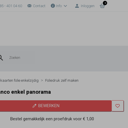
0
85 - 401 04 60
Contact
Info
Inloggen
kaarten folie enkelzijdig
Foliedruk zelf maken
lanco enkel panorama
BEWERKEN
Bestel gemakkelijk een proefdruk voor
€ 1,00