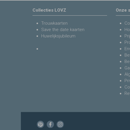
Collecties LOVZ
Onze s
Trouwkaarten
Co
Save the date kaarten
Ho
Huwelijksjubileum
Pri
Pr
En
Be
Be
Ga
Al
Pr
Co
Re