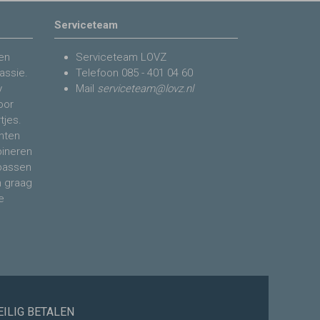
Serviceteam
en
Serviceteam LOVZ
assie.
Telefoon
085 - 401 04 60
y
Mail
serviceteam@lovz.nl
voor
tjes.
nten
bineren
 passen
n graag
e
EILIG BETALEN