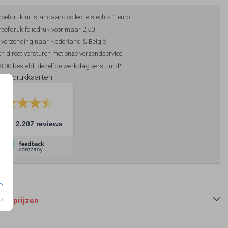
roefdruk uit standaard collectie slechts 1 euro
roefdruk foliedruk voor maar 2,50
 verzending naar Nederland & België
n direct versturen met onze verzendservice
8:00 besteld, dezelfde werkdag verstuurd*
foliedrukkaarten
10
2.207 reviews
 en prijzen