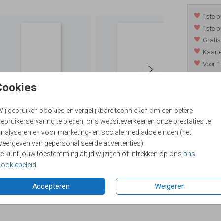
1ste p
1ste p
Gratis
Kaarte
Voor 1
*m.u.v. 
Cookies
Wij gebruiken cookies en vergelijkbare technieken om een betere
/
9.4
ebruikerservaring te bieden, ons websiteverkeer en onze prestaties te
analyseren en voor marketing- en sociale mediadoeleinden (het
weergeven van gepersonaliseerde advertenties).
Je kunt jouw toestemming altijd wijzigen of intrekken op ons
ons
cookiebeleid
.
Accepteren
Weigeren
Formaten