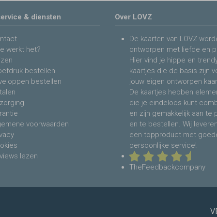
ervice & diensten
Over LOVZ
ntact
De kaarten van LOVZ word
e werkt het?
ontworpen met liefde en p
jzen
Hier vind je hippe en trend
oefdruk bestellen
kaartjes die de basis zijn 
veloppen bestellen
jouw eigen ontworpen kaar
talen
De kaartjes hebben eleme
zorging
die je eindeloos kunt com
rantie
en zijn gemakkelijk aan te
gemene voorwaarden
en te bestellen. Wij levere
ivacy
een topproduct met goed
okies
persoonlijke service!
views lezen
TheFeedbackcompany
V