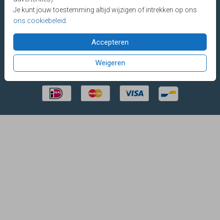
Je kunt jouw toestemming altijd wijzigen of intrekken op ons
ons cookiebeleid
.
Made with Lovz © 2025 LOVZ
Vragen? E-mail
of bel
085 - 401 04
60
(werkdagen tot 18.00 uur)
Accepteren
Weigeren
VEILIG BETALEN