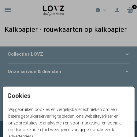
0
Kalkpapier - rouwkaarten op kalkpapier
Collecties LOVZ
Onze service & diensten
Over LOVZ
Cookies
Serviceteam
Wij gebruiken cookies en vergelijkbare technieken om een
betere gebruikerservaring te bieden, ons websiteverkeer en
onze prestaties te analyseren en voor marketing- en sociale
mediadoeleinden (het weergeven van gepersonaliseerde
advertenties).