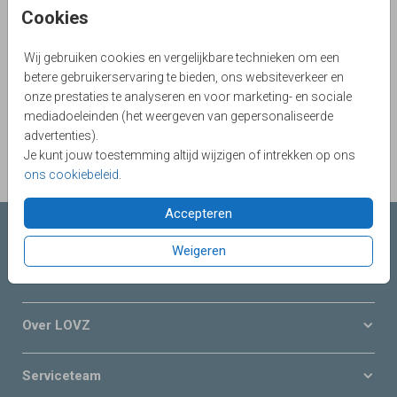
de site van post.nl bij het kopje
versturen
Cookies
Verzenden kan ook op verschillende manieren. Postzegels
per vel, eigen ontwerp postzegels of direct laten verzenden
Wij gebruiken cookies en vergelijkbare technieken om een
via ons. Maar dat er kosten bijkomen is zeker.
betere gebruikerservaring te bieden, ons websiteverkeer en
Ga naar post.nl voor de actuele prijzen
onze prestaties te analyseren en voor marketing- en sociale
mediadoeleinden (het weergeven van gepersonaliseerde
Ga naar post.nl voor postzegels
advertenties).
Je kunt jouw toestemming altijd wijzigen of intrekken op ons
ons cookiebeleid
.
Accepteren
Collecties LOVZ
Weigeren
Onze service & diensten
Over LOVZ
Serviceteam