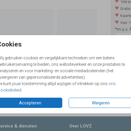
1ste p
Gratis
Kaarte
Voor 1
*m.u.v. 
Cookies
/
9.4
Wij gebruiken cookies en vergelijkbare technieken om een betere
ebruikerservaring te bieden, ons websiteverkeer en onze prestaties te
analyseren en voor marketing- en sociale mediadoeleinden (het
weergeven van gepersonaliseerde advertenties).
Je kunt jouw toestemming altijd wijzigen of intrekken op ons
ons
cookiebeleid
.
Formaten
Accepteren
Weigeren
ervice & diensten
Over LOVZ