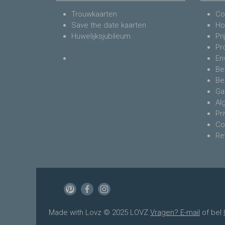
Trouwkaarten
Co
Save the date kaarten
Ho
Huwelijksjubileum
Pri
Pr
En
Be
Be
Ga
Al
Pr
Co
Re
Made with Lovz © 2025 LOVZ
Vragen? E-mail
of bel