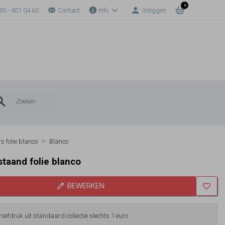
0
85 - 401 04 60
Contact
Info
Inloggen
s folie blanco
Blanco
staand folie blanco
BEWERKEN
roefdruk uit standaard collectie slechts 1 euro