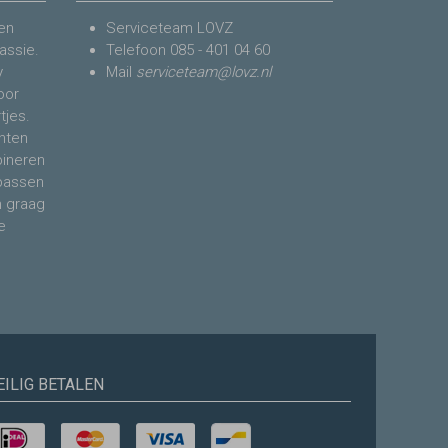
en
Serviceteam LOVZ
assie.
Telefoon
085 - 401 04 60
y
Mail
serviceteam@lovz.nl
voor
tjes.
nten
bineren
 passen
n graag
e
EILIG BETALEN