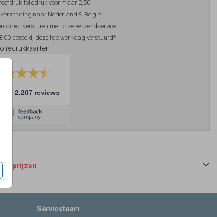
roefdruk foliedruk voor maar 2,50
 verzending naar Nederland & België
n direct versturen met onze verzendservice
8:00 besteld, dezelfde werkdag verstuurd*
foliedrukkaarten
10
2.207 reviews
 en prijzen
Serviceteam