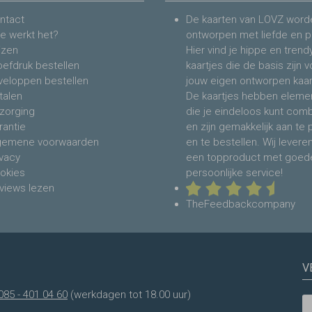
ntact
De kaarten van LOVZ word
e werkt het?
ontworpen met liefde en p
jzen
Hier vind je hippe en trend
oefdruk bestellen
kaartjes die de basis zijn 
veloppen bestellen
jouw eigen ontworpen kaar
talen
De kaartjes hebben eleme
zorging
die je eindeloos kunt com
rantie
en zijn gemakkelijk aan te
gemene voorwaarden
en te bestellen. Wij levere
ivacy
een topproduct met goed
okies
persoonlijke service!
views lezen
TheFeedbackcompany
V
085 - 401 04 60
(werkdagen tot 18.00 uur)