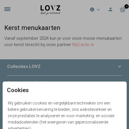
0
Kerst menukaarten
Vanaf september 2024 kun je voor onze mooie menukaarten
voor kerst terecht bij onze partner
MyCards.nl.
Collecties LOVZ
Onze service & diensten
Cookies
Over LOVZ
Wij gebruiken cookies en vergelijkbare technieken om een
betere gebruikerservaring te bieden, ons websiteverkeer en
Serviceteam
onze prestaties te analyseren en voor marketing- en sociale
mediadoeleinden (het weergeven van gepersonaliseerde
advertenties).