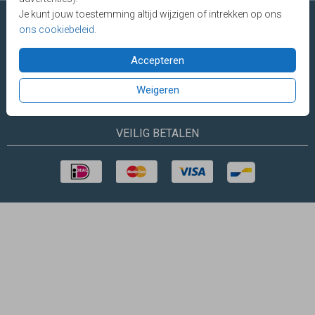
Je kunt jouw toestemming altijd wijzigen of intrekken op ons
ons cookiebeleid
.
Accepteren
Made with Lovz © 2025 LOVZ
Vragen? E-mail
of bel
085 - 401 04
60
(werkdagen tot 18.00 uur)
Weigeren
VEILIG BETALEN