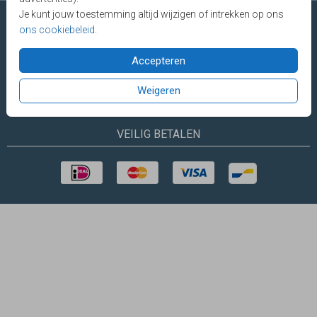
Je kunt jouw toestemming altijd wijzigen of intrekken op ons
ons cookiebeleid
.
Accepteren
Made with Lovz © 2025 LOVZ
Vragen? E-mail
of bel
085 - 401 04
60
(werkdagen tot 18.00 uur)
Weigeren
VEILIG BETALEN