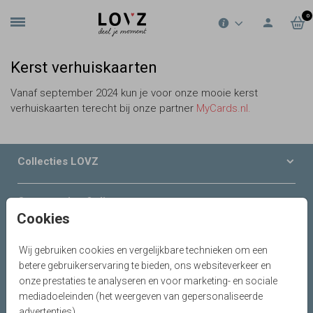
0
Kerst verhuiskaarten
Vanaf september 2024 kun je voor onze mooie kerst
verhuiskaarten terecht bij onze partner
MyCards.nl.
Collecties LOVZ
Onze service & diensten
Cookies
Over LOVZ
Wij gebruiken cookies en vergelijkbare technieken om een
betere gebruikerservaring te bieden, ons websiteverkeer en
Serviceteam
onze prestaties te analyseren en voor marketing- en sociale
mediadoeleinden (het weergeven van gepersonaliseerde
advertenties).