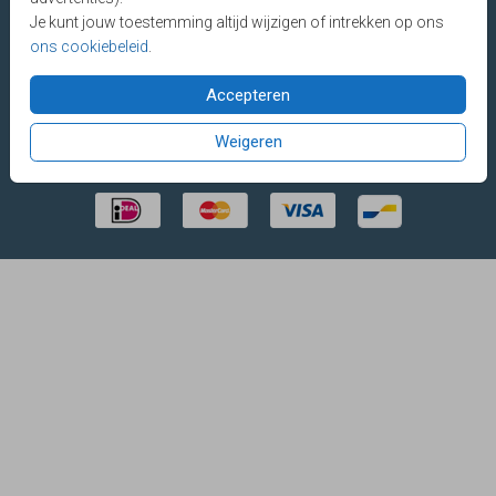
Je kunt jouw toestemming altijd wijzigen of intrekken op ons
ons cookiebeleid
.
Made with Lovz © 2025 LOVZ
Vragen? E-mail
of bel
085 - 401 04
60
(werkdagen tot 18.00 uur)
Accepteren
Weigeren
VEILIG BETALEN