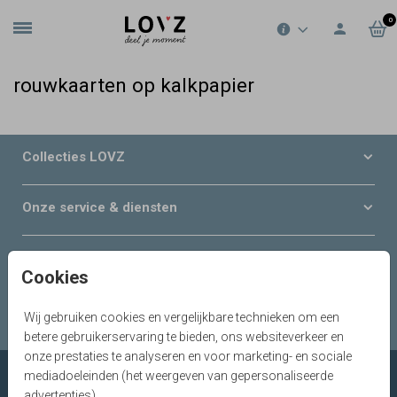
0
rouwkaarten op kalkpapier
Collecties LOVZ
Onze service & diensten
Over LOVZ
Cookies
Serviceteam
Wij gebruiken cookies en vergelijkbare technieken om een
betere gebruikerservaring te bieden, ons websiteverkeer en
onze prestaties te analyseren en voor marketing- en sociale
mediadoeleinden (het weergeven van gepersonaliseerde
advertenties).