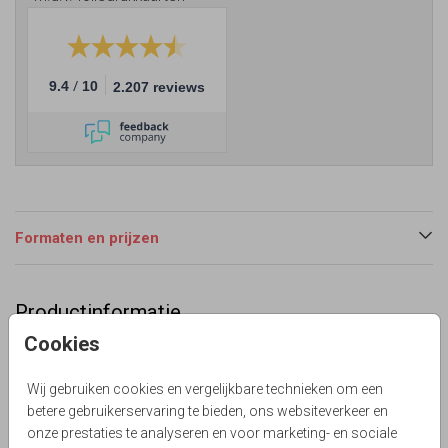
/
9.4
10
2.207 reviews
Formaten en prijzen
Productinformatie
Cookies
Omschrijving
Langwerpig geboortekaartje in warm en trendy kleur blauw
Wij gebruiken cookies en vergelijkbare technieken om een
met koperfolie. Met silhouet muzikant dirigent. Alles is te
betere gebruikerservaring te bieden, ons websiteverkeer en
bewerken!
onze prestaties te analyseren en voor marketing- en sociale