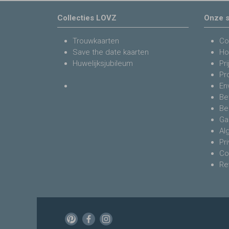
Collecties LOVZ
Onze s
Trouwkaarten
Co
Save the date kaarten
Ho
Huwelijksjubileum
Pri
Pr
En
Be
Be
Ga
Al
Pr
Co
Re