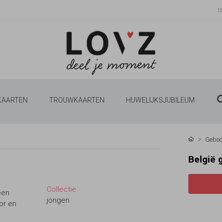
0
 KAARTEN
TROUWKAARTEN
HUWELIJKSJUBILEUM
Geboo
België 
Collectie
een
jongen
or en