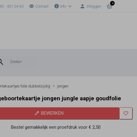
0
85 - 401 04 60
Contact
Info
Inloggen
rtekaartjes folie dubbelzijdig
jongen
geboortekaartje jongen jungle aapje goudfolie
BEWERKEN
Bestel gemakkelijk een proefdruk voor
€ 2,50