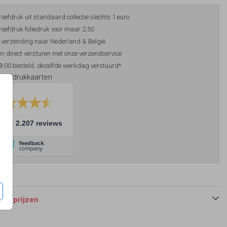
roefdruk uit standaard collectie slechts 1 euro
roefdruk foliedruk voor maar 2,50
 verzending naar Nederland & België
n direct versturen met onze verzendservice
8:00 besteld, dezelfde werkdag verstuurd*
foliedrukkaarten
10
2.207 reviews
 en prijzen