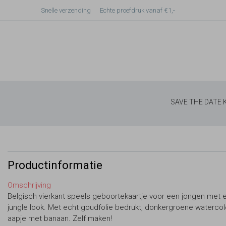
Snelle verzending
Echte proefdruk vanaf €1,-
SAVE THE DATE
Productinformatie
Omschrijving
Belgisch vierkant speels geboortekaartje voor een jongen met 
jungle look. Met echt goudfolie bedrukt, donkergroene watercol
aapje met banaan. Zelf maken!