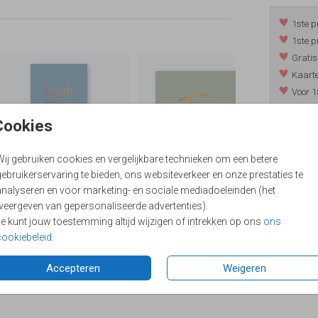
1ste p
1ste p
Gratis
Kaarte
Voor 1
*m.u.v. 
Cookies
Wij gebruiken cookies en vergelijkbare technieken om een betere
/
9.4
ebruikerservaring te bieden, ons websiteverkeer en onze prestaties te
analyseren en voor marketing- en sociale mediadoeleinden (het
weergeven van gepersonaliseerde advertenties).
Je kunt jouw toestemming altijd wijzigen of intrekken op ons
ons
cookiebeleid
.
Accepteren
Weigeren
Formaten