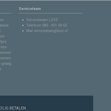
Serviceteam
en
Serviceteam LOVZ
assie.
Telefoon
085 - 401 04 60
y
Mail
serviceteam@lovz.nl
voor
tjes.
nten
bineren
 passen
n graag
e
EILIG BETALEN