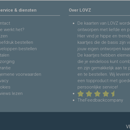
ervice & diensten
Over LOVZ
ntact
De kaarten van LOVZ word
e werkt het?
ontworpen met liefde en p
jzen
Hier vind je hippe en trend
oefdruk bestellen
kaartjes die de basis zijn 
veloppen bestellen
jouw eigen ontworpen kaar
talen
De kaartjes hebben eleme
zorging
die je eindeloos kunt com
rantie
en zijn gemakkelijk aan te
gemene voorwaarden
en te bestellen. Wij levere
ivacy
een topproduct met goed
okies
persoonlijke service!
views lezen
TheFeedbackcompany
V