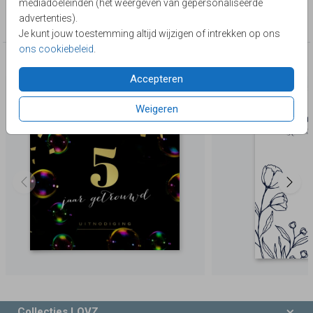
mediadoeleinden (het weergeven van gepersonaliseerde
Collectie
advertenties).
Huwelijksjubileum
Je kunt jouw toestemming altijd wijzigen of intrekken op ons
ons cookiebeleid
.
Deze producten zijn wellicht ook iets voor je
Accepteren
Weigeren
Collecties LOVZ