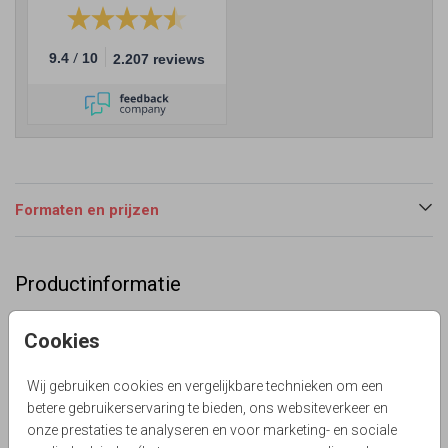
/
9.4
10
2.207 reviews
Formaten en prijzen
Productinformatie
Omschrijving
Cookies
Prachtige uitnodiging voor een jubileum 5 jaar getrouwd
met bellenblaas ondergrond en goudfolie confetti
Wij gebruiken cookies en vergelijkbare technieken om een
snippers.
betere gebruikerservaring te bieden, ons websiteverkeer en
Lievez
onze prestaties te analyseren en voor marketing- en sociale