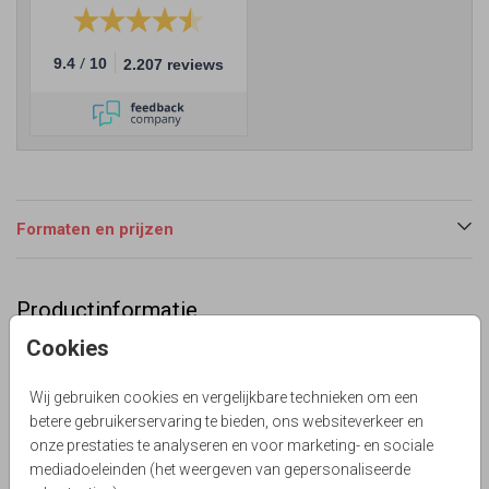
/
9.4
10
2.207 reviews
Formaten en prijzen
Productinformatie
Cookies
Omschrijving
Prachtige uitnodiging voor een huwelijksjubileum met
Wij gebruiken cookies en vergelijkbare technieken om een
bloemen op de achtergrond.
betere gebruikerservaring te bieden, ons websiteverkeer en
Lievez
onze prestaties te analyseren en voor marketing- en sociale
mediadoeleinden (het weergeven van gepersonaliseerde
Collectie