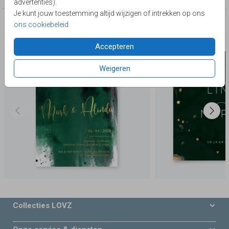
advertenties).
Je kunt jouw toestemming altijd wijzigen of intrekken op ons
Deze producten zijn wellicht ook iets voor je
ons cookiebeleid
.
Accepteren
Weigeren
Collecties LOVZ