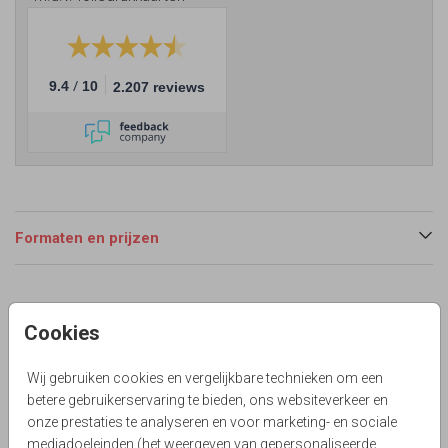
/
9.4
10
2.207 reviews
Formaten en prijzen
Productinformatie
Cookies
Omschrijving
Velvet oranje look jubileum 40 jaar getrouwd uitnodiging
Wij gebruiken cookies en vergelijkbare technieken om een
met bloem en goudfolie look.
betere gebruikerservaring te bieden, ons websiteverkeer en
onze prestaties te analyseren en voor marketing- en sociale
Lievez
mediadoeleinden (het weergeven van gepersonaliseerde