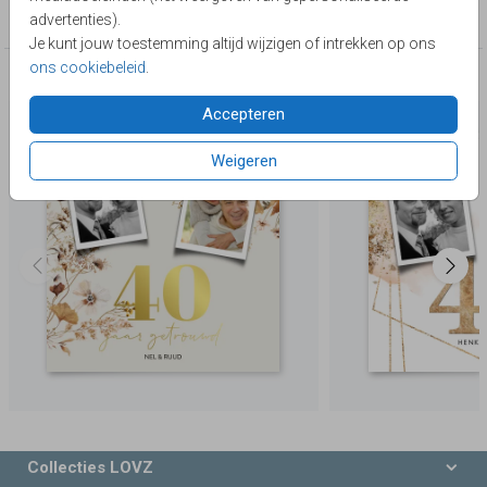
Collectie
advertenties).
Je kunt jouw toestemming altijd wijzigen of intrekken op ons
ons cookiebeleid
.
Deze producten zijn wellicht ook iets voor je
Accepteren
Weigeren
Collecties LOVZ