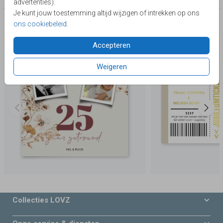
advertenties).
Je kunt jouw toestemming altijd wijzigen of intrekken op ons
Deze producten zijn wellicht ook iets voor je
ons cookiebeleid
.
Accepteren
Weigeren
Collecties LOVZ