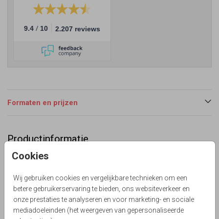
/
9.4
10
2.207 reviews
Formaten en prijzen
Productinformatie
Cookies
Omschrijving
Eerdaags 25 jaar getrouwd? Strakke vormgeving met
Wij gebruiken cookies en vergelijkbare technieken om een
holografische folie. Alles is te bewerken!
betere gebruikerservaring te bieden, ons websiteverkeer en
Lievez
onze prestaties te analyseren en voor marketing- en sociale
mediadoeleinden (het weergeven van gepersonaliseerde
Collectie