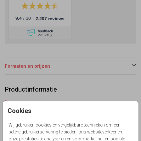
/
9.4
10
2.207 reviews
Formaten en prijzen
Productinformatie
Omschrijving
Stijlvolle staande donkergroen kleurige trouwkaart in
Cookies
meerdere formaten beschikbaar. Met mooie outline takjes
en teksten in écht goud foliedruk gedrukt. Ook mogelijk in
Wij gebruiken cookies en vergelijkbare technieken om een
andere kleuren en zilver- en koperfolie. Zelf maken!
betere gebruikerservaring te bieden, ons websiteverkeer en
onze prestaties te analyseren en voor marketing- en sociale