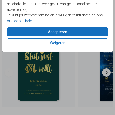
Lievez
mediadoeleinden (het weergeven van gepersonaliseerde
Collectie
advertenties).
Trouwen
Je kunt jouw toestemming altijd wijzigen of intrekken op ons
ons cookiebeleid
.
Deze producten zijn wellicht ook iets voor je
Accepteren
Weigeren