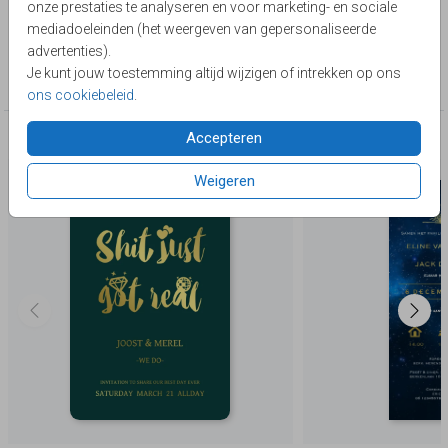
onze prestaties te analyseren en voor marketing- en sociale
Lievez
mediadoeleinden (het weergeven van gepersonaliseerde
advertenties).
Collectie
Je kunt jouw toestemming altijd wijzigen of intrekken op ons
Trouwen
ons cookiebeleid
.
Accepteren
Deze producten zijn wellicht ook iets voor je
Weigeren