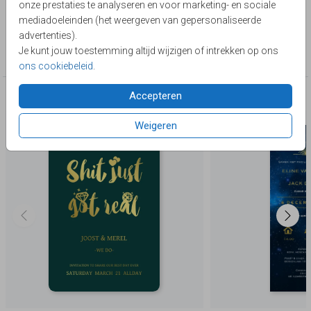
onze prestaties te analyseren en voor marketing- en sociale
Lievez
mediadoeleinden (het weergeven van gepersonaliseerde
advertenties).
Collectie
Je kunt jouw toestemming altijd wijzigen of intrekken op ons
Trouwen
ons cookiebeleid
.
Accepteren
Deze producten zijn wellicht ook iets voor je
Weigeren