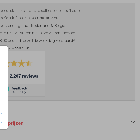
roefdruk uit standaard collectie slechts 1 euro
roefdruk foliedruk voor maar 2,50
 verzending naar Nederland & België
n direct versturen met onze verzendservice
8:00 besteld, dezelfde werkdag verstuurd*
foliedrukkaarten
10
2.207 reviews
 en prijzen