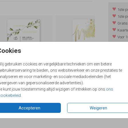
1ste p
1ste p
Gratis
Kaarte
Voor 1
*m.u.v. 
Cookies
Wij gebruiken cookies en vergelijkbare technieken om een betere
/
9.4
ebruikerservaring te bieden, ons websiteverkeer en onze prestaties te
analyseren en voor marketing- en sociale mediadoeleinden (het
weergeven van gepersonaliseerde advertenties).
Je kunt jouw toestemming altijd wijzigen of intrekken op ons
ons
cookiebeleid
.
Accepteren
Weigeren
Formaten