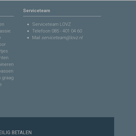
Serviceteam
en
Serviceteam LOVZ
assie.
Telefoon
085 - 401 04 60
y
Mail
serviceteam@lovz.nl
voor
tjes.
nten
bineren
 passen
n graag
e
EILIG BETALEN