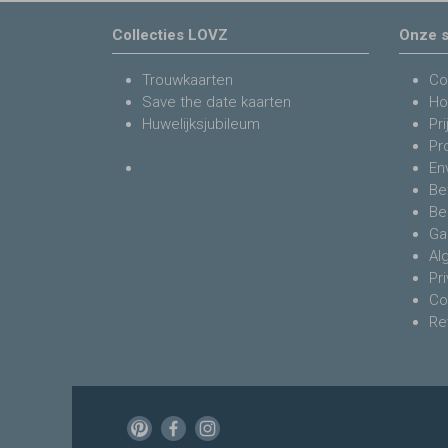
Collecties LOVZ
Onze s
Trouwkaarten
Co
Save the date kaarten
Ho
Huwelijksjubileum
Pri
Pr
En
Be
Be
Ga
Al
Pr
Co
Re