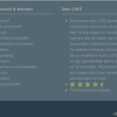
ervice & diensten
Over LOVZ
ntact
De kaarten van LOVZ word
e werkt het?
ontworpen met liefde en p
jzen
Hier vind je hippe en trend
oefdruk bestellen
kaartjes die de basis zijn 
veloppen bestellen
jouw eigen ontworpen kaar
talen
De kaartjes hebben eleme
zorging
die je eindeloos kunt com
rantie
en zijn gemakkelijk aan te
gemene voorwaarden
en te bestellen. Wij levere
ivacy
een topproduct met goed
okies
persoonlijke service!
views lezen
TheFeedbackcompany
V