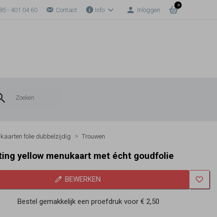
0
85 - 401 04 60
Contact
Info
Inloggen
kaarten folie dubbelzijdig
Trouwen
nting yellow menukaart met écht goudfolie
BEWERKEN
Bestel gemakkelijk een proefdruk voor
€ 2,50