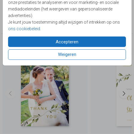
onze prestaties te analyseren en voor marketing- en sociale
Lievez
mediadoeleinden (het weergeven van gepersonaliseerde
advertenties).
Collectie
Je kunt jouw toestemming altijd wijzigen of intrekken op ons
Trouwen
ons cookiebeleid
.
Accepteren
Deze producten zijn wellicht ook iets voor je
Weigeren