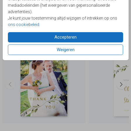
Lievez
mediadoeleinden (het weergeven van gepersonaliseerde
Collectie
advertenties).
Trouwen
Je kunt jouw toestemming altijd wijzigen of intrekken op ons
ons cookiebeleid
.
Deze producten zijn wellicht ook iets voor je
Accepteren
Weigeren