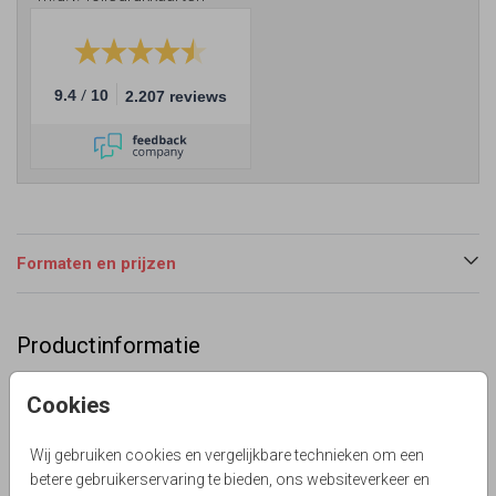
/
9.4
10
2.207 reviews
Formaten en prijzen
Productinformatie
Omschrijving
Cookies
Opzoek naar dubbel langwerpige eucalyptus blad
watercolor menukaart? Verschuif bv de afbeeldingen of
Wij gebruiken cookies en vergelijkbare technieken om een
kies een ander lettertype, zo maakt je de kaart nog
betere gebruikerservaring te bieden, ons websiteverkeer en
persoonlijker. Op alle zijden goudfolie. Zelf maken!