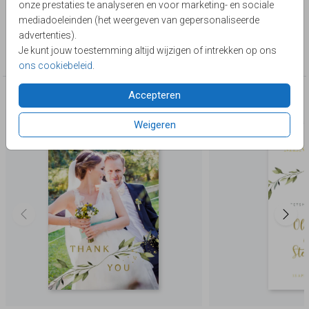
onze prestaties te analyseren en voor marketing- en sociale
Lievez
mediadoeleinden (het weergeven van gepersonaliseerde
advertenties).
Collectie
Je kunt jouw toestemming altijd wijzigen of intrekken op ons
Trouwen
ons cookiebeleid
.
Accepteren
Deze producten zijn wellicht ook iets voor je
Weigeren