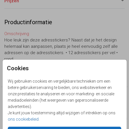
Prijzen
Productinformatie
Omschrijving
Hoe leuk zijn deze adresstickers? Naast dat je het design
helemaal kan aanpassen, plaats je heel eenvoudig zelf alle
adressen op de adresstickers. • 12 adresstickers per vel •
rond
Cookies
Collectie
Adresstickers
Wij gebruiken cookies en vergelijkbare technieken om een
betere gebruikerservaring te bieden, ons websiteverkeer en
onze prestaties te analyseren en voor marketing- en sociale
Deze producten zijn wellicht ook iets voor je
mediadoeleinden (het weergeven van gepersonaliseerde
advertenties).
Je kunt jouw toestemming altijd wijzigen of intrekken op ons
ons cookiebeleid
.