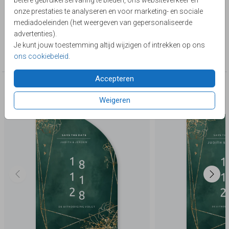
betere gebruikerservaring te bieden, ons websiteverkeer en
aan te passen. Zelf maken. Voor meer icoontjes kijk in
Toon meer
onze prestaties te analyseren en voor marketing- en sociale
onze editor onder 'Symbolen -Trouwen' 'Tekst ballon' enz.
mediadoeleinden (het weergeven van gepersonaliseerde
Lievez
advertenties).
Je kunt jouw toestemming altijd wijzigen of intrekken op ons
Collectie
ons cookiebeleid
.
Trouwkaarten met een stansvorm
Accepteren
Deze producten zijn wellicht ook iets voor je
Weigeren