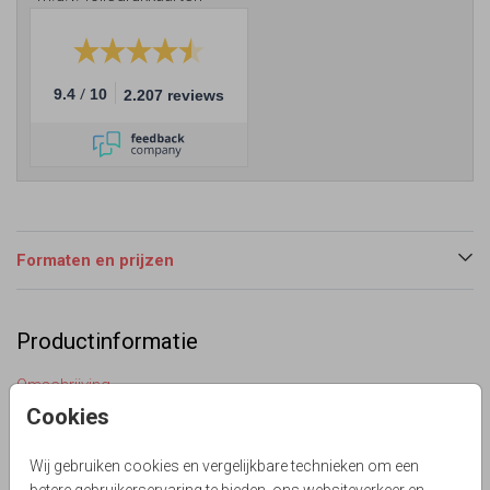
/
9.4
10
2.207 reviews
Formaten en prijzen
Productinformatie
Omschrijving
Opzoek naar een hippe panorama stans trouwkaart die lijkt
Cookies
op een toegangskaart voor een festival of concert? De
lijnen staan vast je hoeft alleen maar zelf te vullen met
Wij gebruiken cookies en vergelijkbare technieken om een
jullie eigen tekst en icoontjes. Teksten kleur zijn allemaal