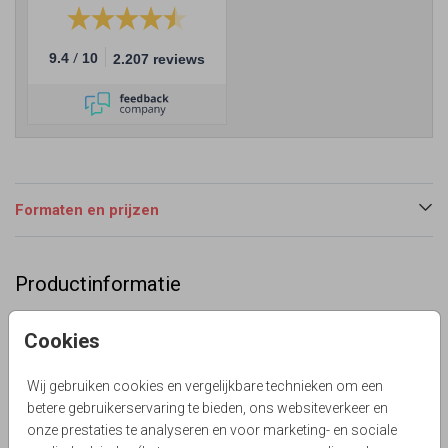
/
9.4
10
2.207 reviews
Formaten en prijzen
Productinformatie
Omschrijving
Cookies
Super leuke en originele trouwkaart in een bijzondere
ronde vorm met kraft look print op de achtergrond.
Wij gebruiken cookies en vergelijkbare technieken om een
Teksten staan los en zijn ook om te kleuren.
betere gebruikerservaring te bieden, ons websiteverkeer en
Lievez
onze prestaties te analyseren en voor marketing- en sociale