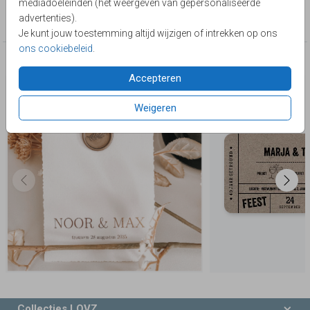
mediadoeleinden (het weergeven van gepersonaliseerde
Collectie
advertenties).
Trouwkaarten met een stansvorm
Je kunt jouw toestemming altijd wijzigen of intrekken op ons
ons cookiebeleid
.
Deze producten zijn wellicht ook iets voor je
Accepteren
Weigeren
Collecties LOVZ