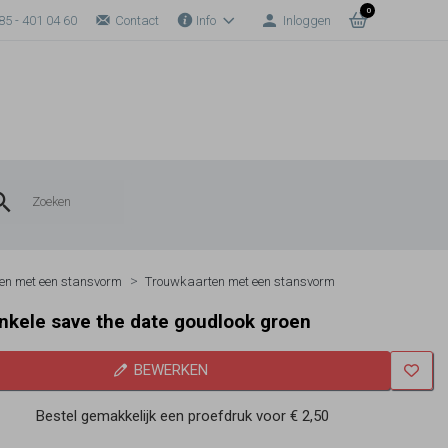
0
85 - 401 04 60
Contact
Info
Inloggen
en met een stansvorm
Trouwkaarten met een stansvorm
nkele save the date goudlook groen
BEWERKEN
Bestel gemakkelijk een proefdruk voor
€ 2,50