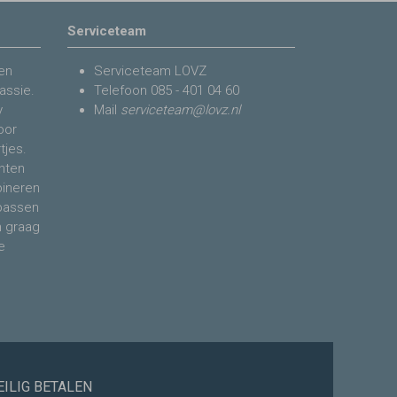
Serviceteam
en
Serviceteam LOVZ
assie.
Telefoon
085 - 401 04 60
y
Mail
serviceteam@lovz.nl
voor
tjes.
nten
bineren
 passen
n graag
e
EILIG BETALEN