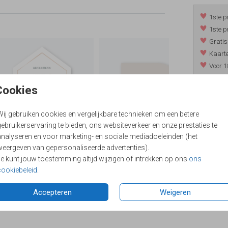
1ste p
1ste p
Gratis
Kaarte
Voor 1
*m.u.v. 
Cookies
Wij gebruiken cookies en vergelijkbare technieken om een betere
/
9.4
ebruikerservaring te bieden, ons websiteverkeer en onze prestaties te
analyseren en voor marketing- en sociale mediadoeleinden (het
weergeven van gepersonaliseerde advertenties).
Je kunt jouw toestemming altijd wijzigen of intrekken op ons
ons
cookiebeleid
.
Accepteren
Weigeren
Formaten