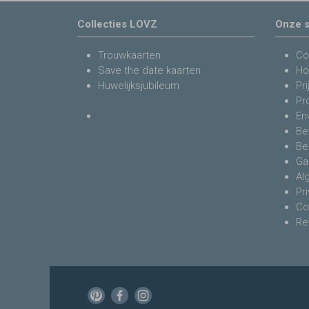
Collecties LOVZ
Onze s
Trouwkaarten
Co
Save the date kaarten
Ho
Huwelijksjubileum
Pri
Pr
En
Be
Be
Ga
Al
Pr
Co
Re