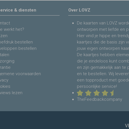
ervice & diensten
Over LOVZ
ntact
De kaarten van LOVZ word
e werkt het?
ontworpen met liefde en p
jzen
Hier vind je hippe en trend
oefdruk bestellen
kaartjes die de basis zijn 
veloppen bestellen
jouw eigen ontworpen kaar
talen
De kaartjes hebben eleme
zorging
die je eindeloos kunt com
rantie
en zijn gemakkelijk aan te
gemene voorwaarden
en te bestellen. Wij levere
ivacy
een topproduct met goed
okies
persoonlijke service!
views lezen
TheFeedbackcompany
V