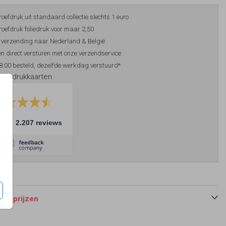
roefdruk uit standaard collectie slechts 1 euro
roefdruk foliedruk voor maar 2,50
 verzending naar Nederland & België
n direct versturen met onze verzendservice
8:00 besteld, dezelfde werkdag verstuurd*
foliedrukkaarten
10
2.207 reviews
 en prijzen